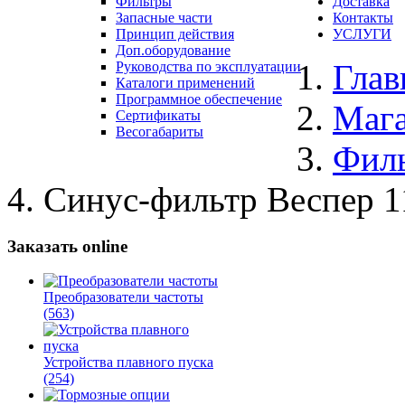
Фильтры
Доставка
Запасные части
Контакты
Принцип действия
УСЛУГИ
Доп.оборудование
Глав
Руководства по эксплуатации
Каталоги применений
Программное обеспечение
Маг
Сертификаты
Весогабариты
Фил
Синус-фильтр Веспер 1
Заказать online
Преобразователи частоты
(563)
Устройства плавного пуска
(254)