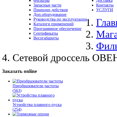
Фильтры
Доставка
Запасные части
Контакты
Принцип действия
УСЛУГИ
Доп.оборудование
Глав
Руководства по эксплуатации
Каталоги применений
Программное обеспечение
Маг
Сертификаты
Весогабариты
Фил
Сетевой дроссель ОВЕ
Заказать online
Преобразователи частоты
(563)
Устройства плавного пуска
(254)