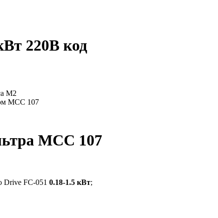
кВт 220В код
льтра MCC 107
o Drive FC-051
0.18-1.5 кВт
;