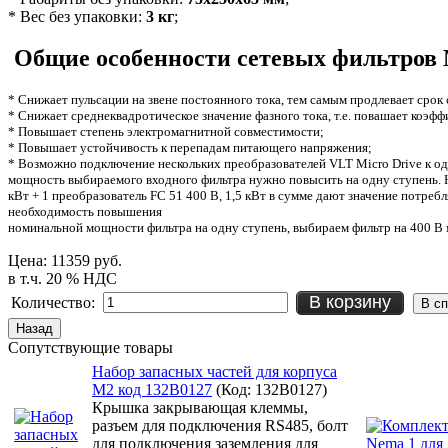
* Вес без упаковки:
3
кг
;
Общие особенности сетевых фильтров
* Снижает пульсации на звене постоянного тока, тем самым продлевает срок
* Снижает среднеквадротическое значение фазного тока, т.е. повашает коэф
* Повышает степень электромагнитной совместимости;
* Повышает устойчивость к перепадам питающего напряжения;
* Возможно подключение нескольких преобразователей VLT Micro Drive к о
мощность выбираемого входного фильтра нужно повысить на одну ступень. Н
кВт + 1 преобразователь FC 51 400 В, 1,5 кВт в сумме дают значение потре
необходимость повышения
номинальной мощности фильтра на одну ступень, выбираем фильтр на 400 В 
Цена:
11359 руб.
в т.ч. 20 % НДС
В корзину
Количество:
Сопутствующие товары
Набор запасных частей для корпуса
M2 код 132B0127
(Код:
132B0127
)
Крышка закрывающая клеммы,
разъем для подключения RS485, болт
для подключения заземления для