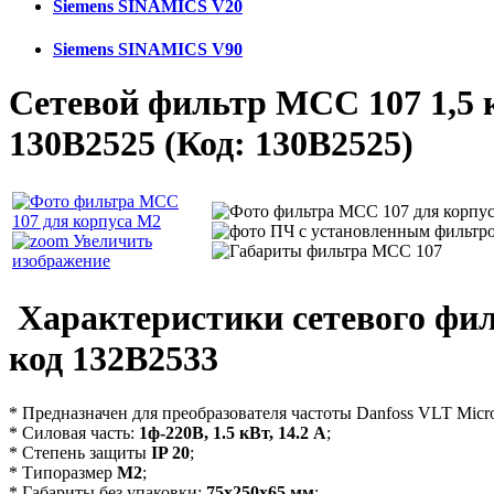
Siemens SINAMICS V20
Siemens SINAMICS V90
Сетевой фильтр MCC 107 1,5 
130B2525
(Код:
130B2525
)
Увеличить
изображение
Характеристики сетевого фи
код 132B2533
* Предназначен для преобразователя частоты Danfoss VLT Micr
* Силовая часть:
1ф-220В, 1.5 кВт, 14.2 А
;
* Степень защиты
IP 20
;
* Типоразмер
М2
;
* Габариты без упаковки:
75х250х65 мм
;