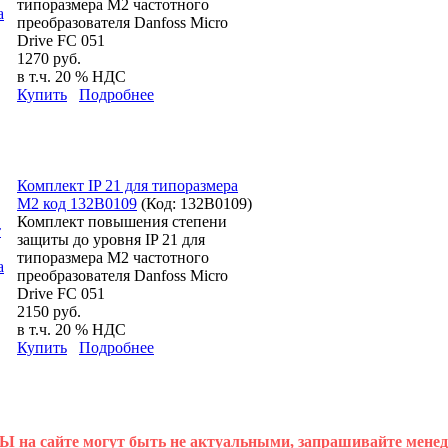
типоразмера М2 частотного
преобразователя Danfoss Micro
Drive FC 051
1270 руб.
в т.ч. 20 % НДС
Купить
Подробнее
Комплект IP 21 для типоразмера
М2 код 132B0109
(Код:
132B0109
)
Комплект повышения степени
защиты до уровня IP 21 для
типоразмера М2 частотного
преобразователя Danfoss Micro
Drive FC 051
2150 руб.
в т.ч. 20 % НДС
Купить
Подробнее
 на сайте могут быть не актуальными, запрашивайте мене