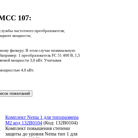
 МСС 107:
 службы частотного преобразователя;
фициент мощности;
дному фильтру. В этом случае номинальную
апример: 1 преобразователь FC 51 400 В, 1,5
бляемой мощности 3,0 кВт. Учитывая
мощностью 4,0 кВт.
Комплект Nema 1 для типоразмера
М2 код 132B0104
(Код:
132B0104
)
Комплект повышения степени
защиты до уровня Nema тип 1 для