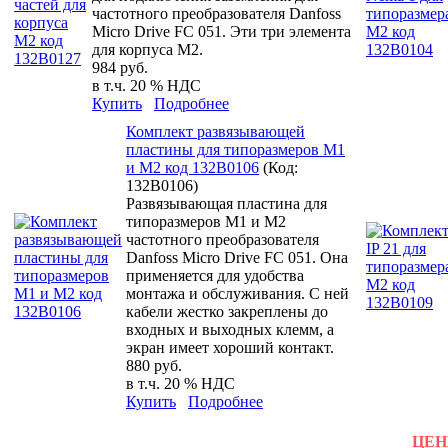
частотного преобразователя Danfoss
Micro Drive FC 051. Эти три элемента
для корпуса M2.
984 руб.
в т.ч. 20 % НДС
Купить
Подробнее
Комплект развязывающей
пластины для типоразмеров М1
и М2 код 132B0106
(Код:
132B0106
)
Развязывающая пластина для
типоразмеров М1 и М2
частотного преобразователя
Danfoss Micro Drive FC 051. Она
применяется для удобства
монтажа и обслуживания. С ней
кабели жестко закреплены до
входных и выходных клемм, а
экран имеет хороший контакт.
880 руб.
в т.ч. 20 % НДС
Купить
Подробнее
ЦЕНЫ