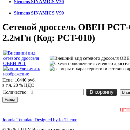
Siemens SINAMICS V20
Siemens SINAMICS V90
Сетевой дроссель ОВЕН РСТ-
2.2мГн
(Код:
PCT-010
)
Увеличить
изображение
Цена:
10440 руб.
в т.ч. 20 % НДС
В корзину
Количество:
ЦЕНЫ
Joomla Template Designed by IceTheme
© 2026 ПЧ.РУ. Все права защищены.