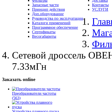
Фильтры
Доставка
Запасные части
Контакты
Принцип действия
УСЛУГИ
Доп.оборудование
Глав
Руководства по эксплуатации
Каталоги применений
Программное обеспечение
Маг
Сертификаты
Весогабариты
Фил
Сетевой дроссель ОВЕ
7.33мГн
Заказать online
Преобразователи частоты
(563)
Устройства плавного пуска