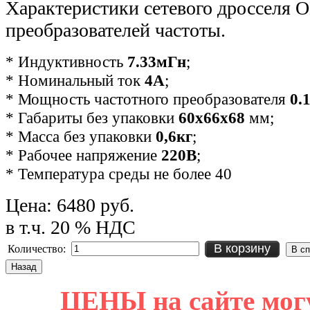
Характеристики сетевого дросселя
преобразователей частоты.
* Индуктивность
7.33мГн
;
* Номинальный ток
4А
;
* Мощность частотного преобразователя
0.1
*
Габариты без упаковки
60х66х68
мм
;
* Масса без упаковки
0,6кг
;
* Рабочее напряжение
220В
;
* Температура среды не более 40
Цена:
6480 руб.
в т.ч. 20 % НДС
В корзину
Количество:
ЦЕНЫ на сайте мог