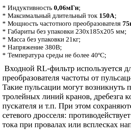
* Индуктивность
0,06мГн
;
* Максимальный длительный ток
150А
;
* Мощность частотного преобразователя
75
*
Габариты без упаковки 230х185х205 мм
;
* Масса без упаковки 21кг;
* Напряжение 380В;
* Температура среды не более 40ºС;
Входной RL-фильтр используется д
преобразователя частоты от пульсац
Такие пульсации могут возникнуть 
тролейных линий кранов, дребезга к
пускателя и т.п. При этом сохраняют
сетевого дросселя: противодействуе
тока при провалах или всплесках на