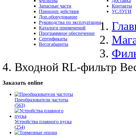
Фильтры
Доставка
Запасные части
Контакты
Принцип действия
УСЛУГИ
Доп.оборудование
Глав
Руководства по эксплуатации
Каталоги применений
Программное обеспечение
Маг
Сертификаты
Весогабариты
Фил
Входной RL-фильтр Ве
Заказать online
Преобразователи частоты
(563)
Устройства плавного пуска
(254)