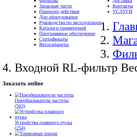
Фильтры
Доставка
Запасные части
Контакты
Принцип действия
УСЛУГИ
Доп.оборудование
Глав
Руководства по эксплуатации
Каталоги применений
Программное обеспечение
Маг
Сертификаты
Весогабариты
Фил
Входной RL-фильтр Вес
Заказать online
Преобразователи частоты
(563)
Устройства плавного пуска
(254)