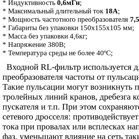
* Индуктивность
0,6мГн
;
* Максимальный длительный ток
18А
;
* Мощность частотного преобразователя
7,
*
Габариты без упаковки 150х155х105 мм
;
* Масса без упаковки 4,6кг;
* Напряжение 380В;
* Температура среды не более 40ºС;
Входной RL-фильтр используется д
преобразователя частоты от пульсац
Такие пульсации могут возникнуть 
тролейных линий кранов, дребезга к
пускателя и т.п. При этом сохраняют
сетевого дросселя: противодействуе
тока при провалах или всплесках на
фаз, уменьшают влияние на сеть та