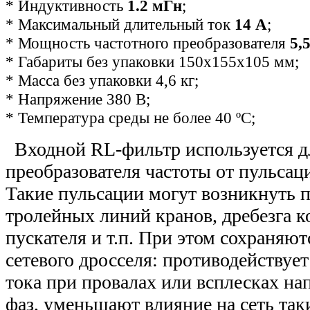
* Индуктивность
1.2 мГн
;
* Максимальный длительный ток
14 А
;
* Мощность частотного преобразователя
5,
*
Габариты без упаковки 150х155х105 мм
;
* Масса без упаковки 4,6 кг;
* Напряжение 380 В;
* Температура среды не более 40 ºС;
Входной RL-фильтр используется д
преобразователя частоты от пульсац
Такие пульсации могут возникнуть 
тролейных линий кранов, дребезга к
пускателя и т.п. При этом сохраняют
сетевого дросселя: противодействуе
тока при провалах или всплесках на
фаз, уменьшают влияние на сеть та