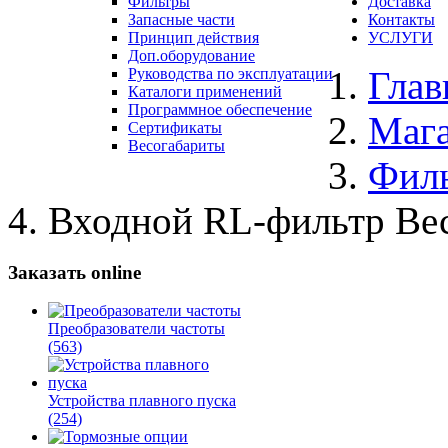
Фильтры
Доставка
Запасные части
Контакты
Принцип действия
УСЛУГИ
Доп.оборудование
Глав
Руководства по эксплуатации
Каталоги применений
Программное обеспечение
Маг
Сертификаты
Весогабариты
Фил
Входной RL-фильтр Вес
Заказать online
Преобразователи частоты
(563)
Устройства плавного пуска
(254)