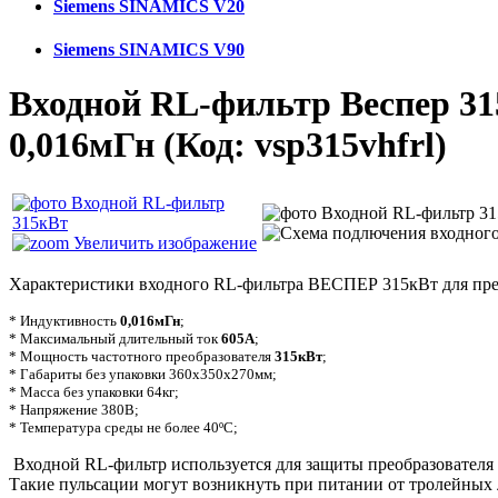
Siemens SINAMICS V20
Siemens SINAMICS V90
Входной RL-фильтр Веспер 3
0,016мГн
(Код:
vsp315vhfrl
)
Увеличить изображение
Характеристики входного RL-фильтра ВЕСПЕР 315кВт для прео
* Индуктивность
0,016мГн
;
* Максимальный длительный ток
605А
;
* Мощность частотного преобразователя
315кВт
;
*
Габариты без упаковки 360х350х270мм
;
* Масса без упаковки 64кг;
* Напряжение 380В;
* Температура среды не более 40ºС;
Входной RL-фильтр используется для защиты преобразователя 
Такие пульсации могут возникнуть при питании от тролейных 