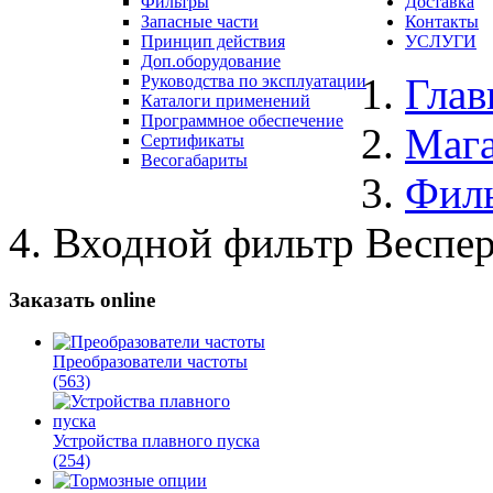
Фильтры
Доставка
Запасные части
Контакты
Принцип действия
УСЛУГИ
Доп.оборудование
Глав
Руководства по эксплуатации
Каталоги применений
Программное обеспечение
Маг
Сертификаты
Весогабариты
Фил
Входной фильтр Веспер
Заказать online
Преобразователи частоты
(563)
Устройства плавного пуска
(254)