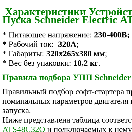
Характеристики Устройст
Пуска Schneider Electric 
* Питающее напряжение:
230-400В;
*
Рабочий ток:
320А
;
* Габариты:
320х265х380 мм
;
* Вес без упаковки:
18,2 кг
;
Правила подбора УПП Schneider El
Правильный подбор софт-стартера п
номинальных параметров двигателя и
запуска.
Ниже представлена таблица соответ
ATS48C32Q
и подключаемых к нему 