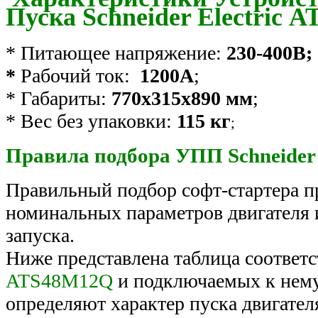
Пуска Schneider Electric
* Питающее напряжение:
230-400В;
*
Рабочий ток:
1200А
;
* Габариты:
770х315х890 мм
;
* Вес без упаковки:
115 кг
;
Правила подбора УПП Schneider El
Правильный подбор софт-стартера п
номинальных параметров двигателя и
запуска.
Ниже представлена таблица соответ
ATS48M12Q
и подключаемых к нему
определяют характер пуска двигател