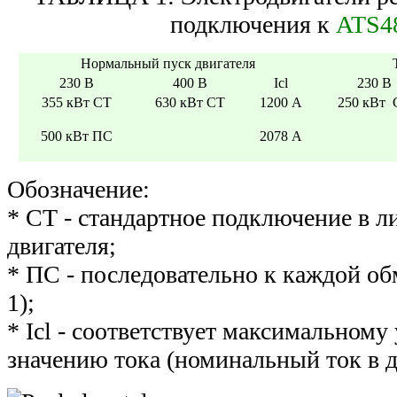
подключения к
ATS4
Нормальный пуск двигателя
230 В
400 В
Icl
230 В
355 кВт СТ
630 кВт СТ
1200 А
250 кВт 
500 кВт ПС
2078 А
Обозначение:
* СТ - стандартное подключение в л
двигателя;
* ПС - последовательно к каждой обм
1);
* Icl - соответствует максимальном
значению тока (номинальный ток в 