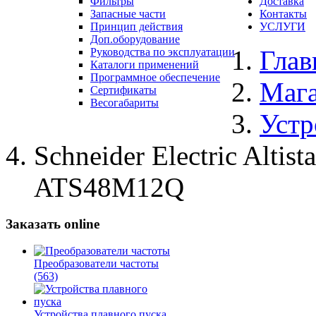
Фильтры
Доставка
Запасные части
Контакты
Принцип действия
УСЛУГИ
Доп.оборудование
Глав
Руководства по эксплуатации
Каталоги применений
Программное обеспечение
Маг
Сертификаты
Весогабариты
Устр
Schneider Electric Alti
ATS48M12Q
Заказать online
Преобразователи частоты
(563)
Устройства плавного пуска