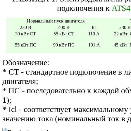
подключения к
ATS4
Нормальный пуск двигателя
230 В
400 В
Icl
230 В
30 кВт СТ
55 кВт СТ
110 А
22 кВт 
55 кВт ПС
90 кВт ПС
191 А
45 кВт
Обозначение:
* СТ - стандартное подключение в л
двигателя;
* ПС - последовательно к каждой обм
1);
* Icl - соответствует максимальном
значению тока (номинальный ток в 