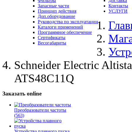
Фильтры
Доставка
Запасные части
Контакты
Принцип действия
УСЛУГИ
Доп.оборудование
Глав
Руководства по эксплуатации
Каталоги применений
Программное обеспечение
Маг
Сертификаты
Весогабариты
Устр
Schneider Electric Alti
ATS48C11Q
Заказать online
Преобразователи частоты
(563)
Устройства плавного пуска