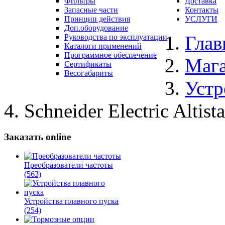
Фильтры
Доставка
Запасные части
Контакты
Принцип действия
УСЛУГИ
Доп.оборудование
Глав
Руководства по эксплуатации
Каталоги применений
Программное обеспечение
Маг
Сертификаты
Весогабариты
Устр
Schneider Electric Alti
Заказать online
Преобразователи частоты
(563)
Устройства плавного пуска
(254)