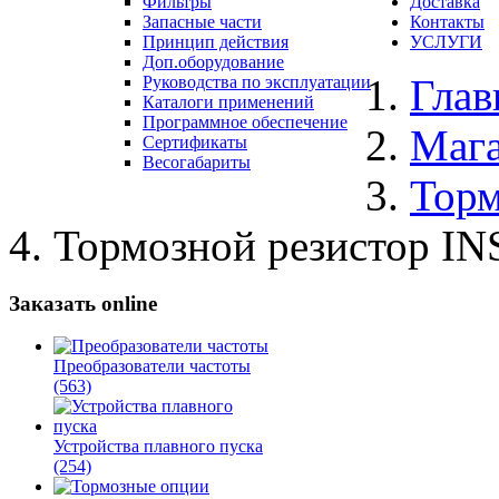
Фильтры
Доставка
Запасные части
Контакты
Принцип действия
УСЛУГИ
Доп.оборудование
Глав
Руководства по эксплуатации
Каталоги применений
Программное обеспечение
Маг
Сертификаты
Весогабариты
Торм
Тормозной резистор IN
Заказать online
Преобразователи частоты
(563)
Устройства плавного пуска
(254)