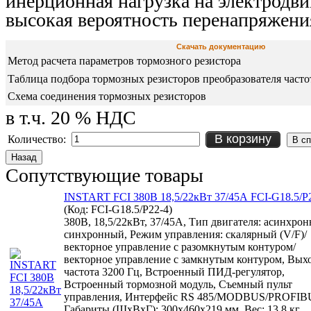
инерционная нагрузка на электродви
высокая вероятность перенапряжени
Скачать документацию
Метод расчета параметров тормозного резистора
Таблица подбора тормозных резисторов преобразователя частот
Схема соединения тормозных резисторов
в т.ч. 20 % НДС
В корзину
Количество:
Сопутствующие товары
INSTART FCI 380В 18,5/22кВт 37/45А FCI-G18.5/P
(Код:
FCI-G18.5/P22-4
)
380В, 18,5/22кВт, 37/45А, Тип двигателя: асинхро
синхронный, Режим управления: скалярный (V/F)/
векторное управление с разомкнутым контуром/
векторное управление с замкнутым контуром, Вых
частота 3200 Гц, Встроенный ПИД-регулятор,
Встроенный тормозной модуль, Съемный пульт
управления, Интерфейс RS 485/MODBUS/PROFIB
Габариты (ШхВхГ): 300x460x219 мм, Вес: 13,8 кг,