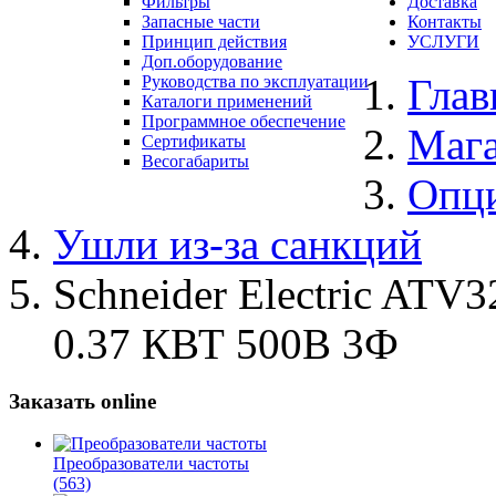
Фильтры
Доставка
Запасные части
Контакты
Принцип действия
УСЛУГИ
Доп.оборудование
Глав
Руководства по эксплуатации
Каталоги применений
Программное обеспечение
Маг
Сертификаты
Весогабариты
Опц
Ушли из-за санкций
Schneider Electric 
0.37 КВТ 500В 3Ф
Заказать online
Преобразователи частоты
(563)