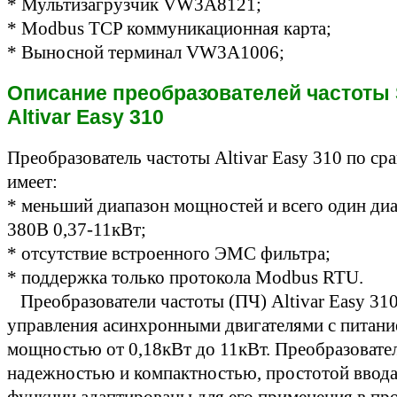
* Мультизагрузчик VW3A8121;
*
Modbus TCP коммуникационная карта
;
* Выносной терминал VW3A1006;
Описание преобразователей частоты S
Altivar Easy 310
Преобразователь частоты Altivar Easy 310 по с
имеет:
* м
еньший диапазон мощностей и всего один ди
380В 0,37-11кВт;
* отсутствие встроенного ЭМС фильтра;
* поддержка только протокола Modbus RTU.
Преобразователи частоты (ПЧ) Altivar Easy 31
управления асинхронными двигателями с питани
мощностью от 0,18кВт до 11кВт. Преобразователь
надежностью и компактностью, простотой ввода
функции адаптированы для его применения в пр