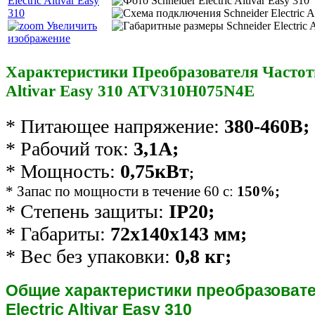
Увеличить
изображение
Характеристики Преобразователя Частоты 
Altivar Easy 310 ATV310H075N4E
* Питающее напряжение:
380-460В;
* Рабочий ток:
3,1А;
* Мощность:
0,75кВт
;
* Запас по мощности в течение 60 с:
150%;
* Степень защиты:
IP20;
* Габариты:
72x140x143
мм;
* Вес без упаковки:
0,8
кг;
Общие характеристики преобразовате
Electric Altivar Easy 310