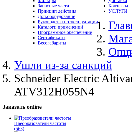
Фильтры
Доставка
Запасные части
Контакты
Принцип действия
УСЛУГИ
Доп.оборудование
Глав
Руководства по эксплуатации
Каталоги применений
Программное обеспечение
Маг
Сертификаты
Весогабариты
Опц
Ушли из-за санкций
Schneider Electric Alti
ATV312H055N4
Заказать online
Преобразователи частоты
(563)