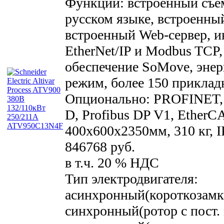
Функции: встроенный съё
русском языке, встроенн
встроенный Web-сервер, 
EtherNet/IP и Modbus TCP
обеспечение SoMove, эне
режим, более 150 прикла
Опционально: PROFINET,
D, Profibus DP V1, EtherCA
400x600x2350мм, 310 кг, I
846768 руб.
в т.ч. 20 % НДС
Тип электродвигателя:
асинхронный(короткозамк
синхронный(ротор с пост.