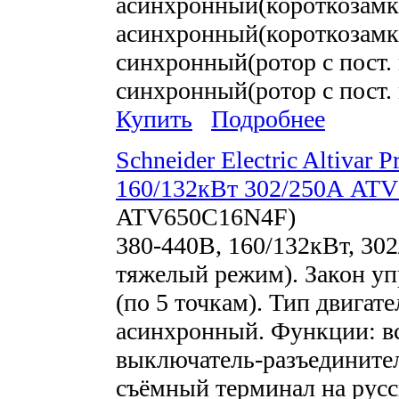
асинхронный(короткозамк
асинхронный(короткозамк
синхронный(ротор с пост.
синхронный(ротор с пост.
Купить
Подробнее
Schneider Electric Altivar
160/132кВт 302/250А AT
ATV650C16N4F
)
380-440В, 160/132кВт, 30
тяжелый режим). Закон уп
(по 5 точкам). Тип двигат
асинхронный. Функции: в
выключатель-разъедините
съёмный терминал на русс