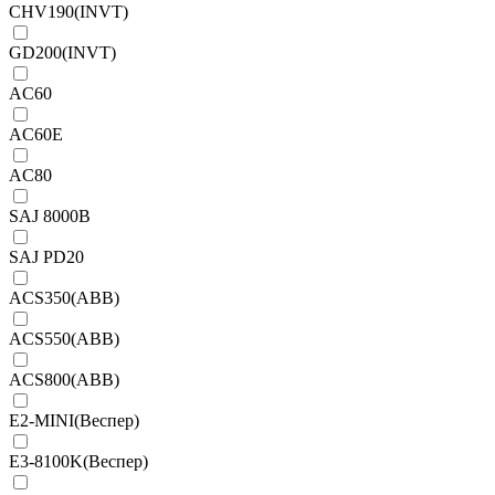
CHV190(INVT)
GD200(INVT)
AC60
AC60E
AC80
SAJ 8000B
SAJ PD20
ACS350(ABB)
ACS550(ABB)
ACS800(ABB)
E2-MINI(Веспер)
E3-8100K(Веспер)