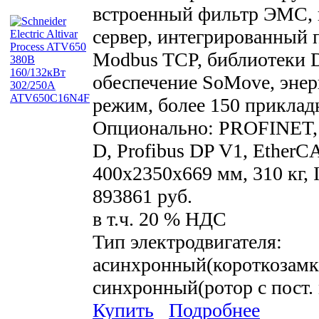
встроенный фильтр ЭМС, 
сервер, интегрированный п
Modbus TCP, библиотеки 
обеспечение SoMove, эне
режим, более 150 прикла
Опционально: PROFINET,
D, Profibus DP V1, EtherCA
400х2350x669 мм, 310 кг, I
893861 руб.
в т.ч. 20 % НДС
Тип электродвигателя:
асинхронный(короткозамк
синхронный(ротор с пост.
Купить
Подробнее