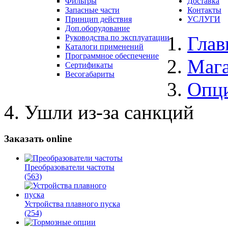
Фильтры
Доставка
Запасные части
Контакты
Принцип действия
УСЛУГИ
Доп.оборудование
Глав
Руководства по эксплуатации
Каталоги применений
Программное обеспечение
Маг
Сертификаты
Весогабариты
Опц
Ушли из-за санкций
Заказать online
Преобразователи частоты
(563)
Устройства плавного пуска
(254)