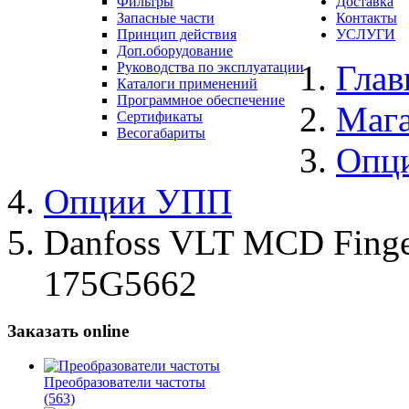
Фильтры
Доставка
Запасные части
Контакты
Принцип действия
УСЛУГИ
Доп.оборудование
Глав
Руководства по эксплуатации
Каталоги применений
Программное обеспечение
Маг
Сертификаты
Весогабариты
Опц
Опции УПП
Danfoss VLT MCD Finger
175G5662
Заказать online
Преобразователи частоты
(563)