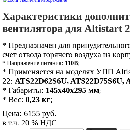
Увеличить изображение
Характеристики дополнит
вентилятора для Altistart 
* Предназначен для принудительног
счет отвода горячего воздуха из кор
* Напряжение питания:
110В
;
* Применяется на моделях УПП Altis
22:
ATS22D62S6U, ATS22D75S6U, 
* Габариты:
145x40x295 мм
;
* Вес:
0,23 кг
;
Цена:
6155 руб.
в т.ч. 20 % НДС