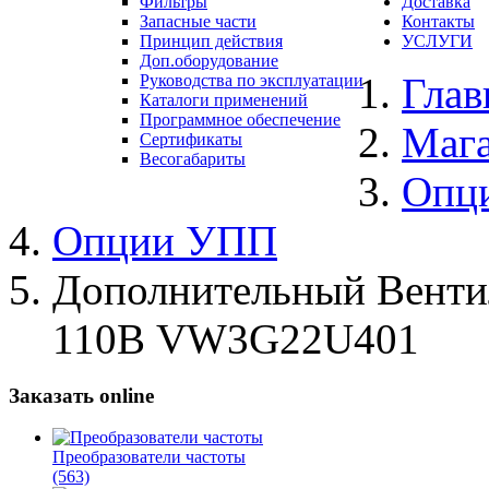
Фильтры
Доставка
Запасные части
Контакты
Принцип действия
УСЛУГИ
Доп.оборудование
Глав
Руководства по эксплуатации
Каталоги применений
Программное обеспечение
Маг
Сертификаты
Весогабариты
Опц
Опции УПП
Дополнительный Вентиля
110В VW3G22U401
Заказать online
Преобразователи частоты
(563)