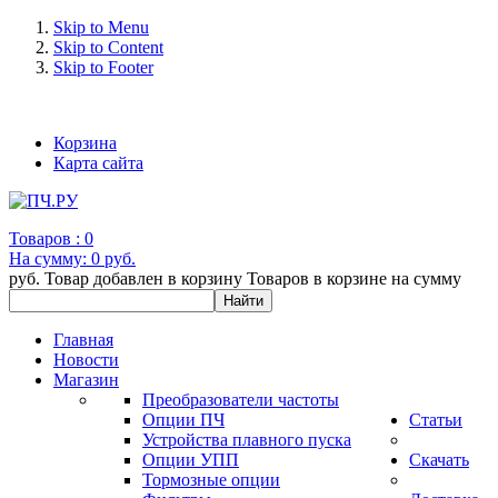
Skip to Menu
Skip to Content
ATS22D62Q
Skip to Footer
ATS22D62S6
ATS22D75Q
ATS22D75S6
+7 (993) 963-30-36 e-mail: info@bertronic.ru
ATS22D88Q
ATS22D88S6
Корзина
Карта сайта
Товаров :
0
На сумму:
0 руб.
руб.
Товар добавлен в корзину
Товаров в корзине
на сумму
Главная
Новости
Магазин
Преобразователи частоты
Опции ПЧ
Статьи
Устройства плавного пуска
Опции УПП
Скачать
Тормозные опции