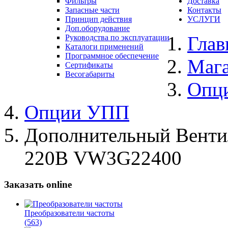
Фильтры
Доставка
Запасные части
Контакты
Принцип действия
УСЛУГИ
Доп.оборудование
Глав
Руководства по эксплуатации
Каталоги применений
Программное обеспечение
Маг
Сертификаты
Весогабариты
Опц
Опции УПП
Дополнительный Вентиля
220В VW3G22400
Заказать online
Преобразователи частоты
(563)