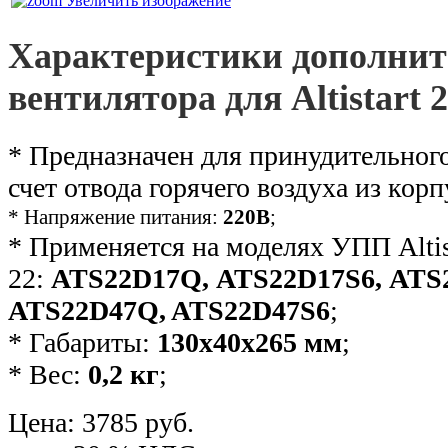
Увеличить изображение
Характеристики дополнит
вентилятора для Altistart 
* Предназначен для принудительног
счет отвода горячего воздуха из кор
* Напряжение питания:
220В
;
* Применяется на моделях УПП Altis
22:
ATS22D17Q, ATS22D17S6, ATS
ATS22D47Q, ATS22D47S6
;
* Габариты:
130x40x265 мм
;
* Вес:
0,2 кг
;
Цена:
3785 руб.