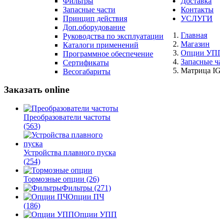
Фильтры
Доставка
Запасные части
Контакты
Принцип действия
УСЛУГИ
Доп.оборудование
Главная
Руководства по эксплуатации
Магазин
Каталоги применений
Опции УП
Программное обеспечение
Запасные ч
Сертификаты
Матрица IG
Весогабариты
Заказать online
Преобразователи частоты
(563)
Устройства плавного пуска
(254)
Тормозные опции
(26)
Фильтры
(271)
Опции ПЧ
(186)
Опции УПП