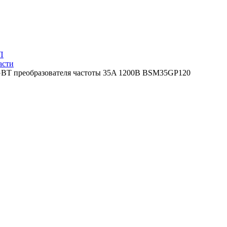
П
асти
BT преобразователя частоты 35A 1200В BSM35GP120