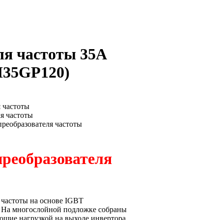
ля частоты 35A
35GP120
)
преобразователя
 частоты на основе IGBT
. На многослойной подложке собраны
щие нагрузкой на выходе инвертора.