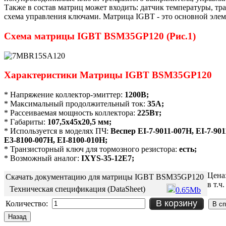
Также в состав матриц может входить: датчик температуры, тр
схема управления ключами. Матрица IGBT - это основной элем
Схема матрицы IGBT BSM35GP120 (Рис.1)
Характеристики Матрицы IGBT BSM35GP120
* Напряжение коллектор-эмиттер:
1200В;
* Максимальный продолжительный ток:
35А;
* Рассеиваемая мощность коллектора:
225Вт;
* Габариты:
107,5х45х20,5 мм;
* Используется в моделях ПЧ:
Веспер EI-7-9011-007H, EI-7-901
E3-8100-007H, EI-8100-010H;
* Транзисторный ключ для тормозного резистора:
есть;
* Возможный аналог:
IXYS-35-12E7;
Цена
Скачать документацию для матрицы IGBT BSM35GP120
в т.ч
Техническая спецификация (DataSheet)
0.65Mb
В корзину
Количество: