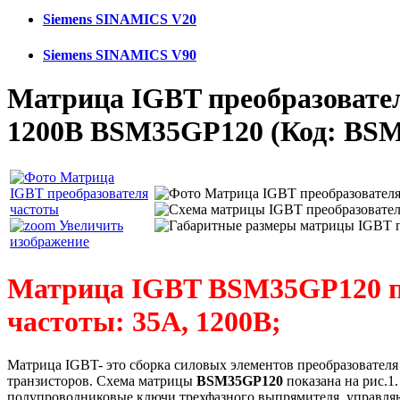
Siemens SINAMICS V20
Siemens SINAMICS V90
Матрица IGBT преобразовате
1200В BSM35GP120
(Код:
BSM
Увеличить
изображение
Матрица IGBT BSM35GP120
частоты: 35A, 1200В;
Матрица IGBT- это сборка силовых элементов преобразователя
транзисторов. Схема матрицы
BSM35GP120
показана на рис.1
полупроводниковые ключи трехфазного выпрямителя, управляю