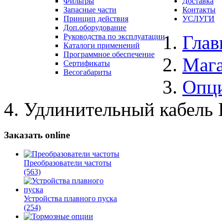
Фильтры
Доставка
Запасные части
Контакты
Принцип действия
УСЛУГИ
Доп.оборудование
Глав
Руководства по эксплуатации
Каталоги применений
Программное обеспечение
Маг
Сертификаты
Весогабариты
Опц
Удлинительный кабель 
Заказать online
Преобразователи частоты
(563)
Устройства плавного пуска
(254)