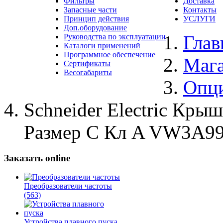
Фильтры
Доставка
Запасные части
Контакты
Принцип действия
УСЛУГИ
Доп.оборудование
Глав
Руководства по эксплуатации
Каталоги применений
Программное обеспечение
Маг
Сертификаты
Весогабариты
Опц
Schneider Electric Кры
Размер C Кл A VW3A9
Заказать online
Преобразователи частоты
(563)
Устройства плавного пуска