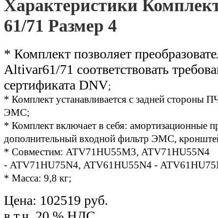
Характеристики Комплек
61/71 Размер 4
* Комплект позволяет преобразоват
Altivar61/71 соответствовать требов
сертификата DNV
;
* Комплект устанавливается с задней стороны П
ЭМС
;
*
Комплект включает в себя: амортизационные п
дополнительный входной фильтр ЭМС, кронште
* Совместим: ATV71HU55M3, ATV71HU55N4
- ATV71HU75N4,
ATV61HU55N4 - ATV61HU75
* Масса: 9,8 кг;
Цена:
102519 руб.
в т.ч. 20 % НДС