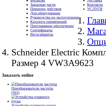
Фильтры
Доставка
Запасные части
Контакты
Принцип действия
УСЛУГИ
Доп.оборудование
Глав
Руководства по эксплуатации
Каталоги применений
Программное обеспечение
Маг
Сертификаты
Весогабариты
Опц
Schneider Electric Ком
Размер 4 VW3A9623
Заказать online
Преобразователи частоты
(563)
Устройства плавного пуска