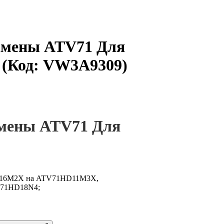
Замены ATV71 Для
9
(Код:
VW3A9309
)
амены ATV71 Для
16M2X на ATV71HD11M3X,
71HD18N4;