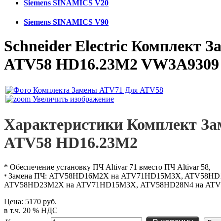
Siemens SINAMICS V20
Siemens SINAMICS V90
Schneider Electric Комплект 
ATV58 HD16.23M2 VW3A930
Увеличить изображение
Характеристики Комплект З
ATV58 HD16.23M2
* Обеспечение установку ПЧ Altivar 71 вместо ПЧ Altivar 58
;
Замена ПЧ: ATV58HD16M2X на ATV71HD15M3X, ATV58HD
*
ATV58HD23M2X на ATV71HD15M3X, ATV58HD28N4 на ATV
Цена:
5170 руб.
в т.ч. 20 % НДС