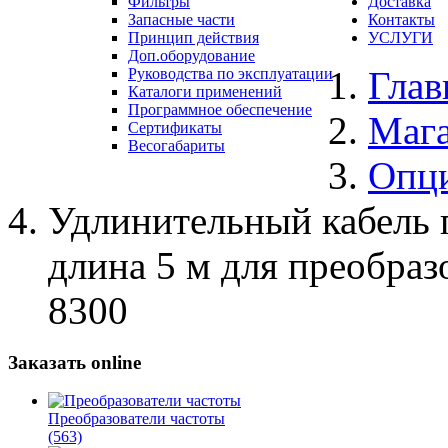
Фильтры
Доставка
Запасные части
Контакты
Принцип действия
УСЛУГИ
Доп.оборудование
Глав
Руководства по эксплуатации
Каталоги применений
Программное обеспечение
Маг
Сертификаты
Весогабариты
Опц
Удлинительный кабель 
длина 5 м для преобраз
8300
Заказать online
Преобразователи частоты
(563)