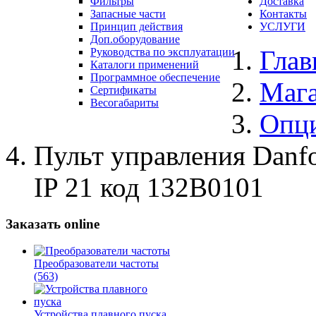
Фильтры
Доставка
Запасные части
Контакты
Принцип действия
УСЛУГИ
Доп.оборудование
Глав
Руководства по эксплуатации
Каталоги применений
Программное обеспечение
Маг
Сертификаты
Весогабариты
Опц
Пульт управления Danf
IP 21 код 132B0101
Заказать online
Преобразователи частоты
(563)
Устройства плавного пуска