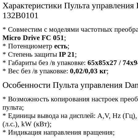
Характеристики Пульта управления 
132B0101
* Совместим с моделями частотных преобра
Micro Drive FC 051
;
* Потенциометр
есть
;
* Степень защиты
IP 21
;
* Габариты без /в упаковке:
65х85х27
/
74х9
* Вес без /в упаковке:
0,02/0,03
кг
;
Особенности
Пульта управления Dan
* Возможность копирования настроек прео
пульта;
* Единицы вывода на дисплей: А,V, Hz (Гц), 
(л.с.), kW (кВт);
* Индикация направления вращения;