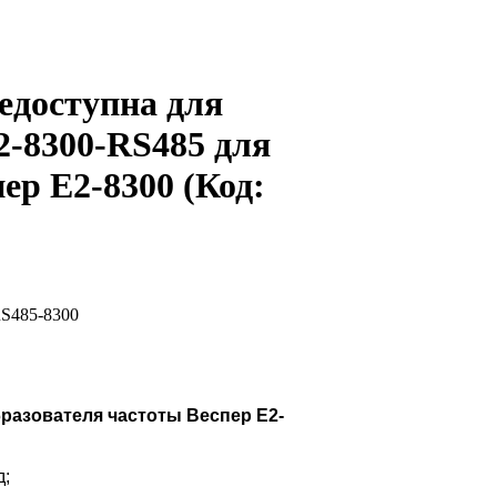
едоступна для
2-8300-RS485 для
пер Е2-8300
(Код:
разователя частоты Веспер E2-
д;