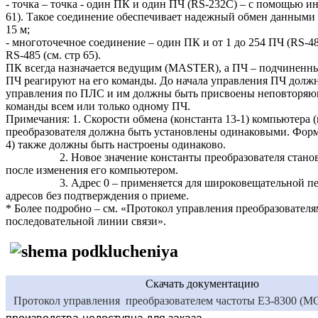
- точка – точка - один ПК и один ПЧ (RS-232C) – с помощью ин
61). Такое соединение обеспечивает надежный обмен данными
15 м;
- многоточечное соединение – один ПК и от 1 до 254 ПЧ (RS-4
RS-485 (см. стр 65).
ПК всегда назначается ведущим (MASTER), а ПЧ – подчиненн
ПЧ реагируют на его команды. До начала управления ПЧ долж
управления по ПЛС и им должны быть присвоены неповторяющ
команды всем или только одному ПЧ.
Примечания: 1. Скорости обмена (константа 13-1) компьютера (
преобразователя должна быть установлены одинаковыми. Форма
4) также должны быть настроены одинаково.
2. Новое значение константы преобразователя станови
после изменения его компьютером.
3. Адрес 0 – применяется для широковещательной перед
адресов без подтверждения о приеме.
* Более подробно – см. «Протокол управления преобразователя
последовательной линии связи».
Скачать документацию
Протокол управления преобразователем частоты Е3-8300 (