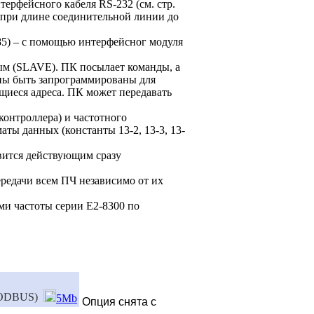
терфейсного кабеля RS-232 (см. стр.
 при длине соединительной линии до
85) – с помощью интерфейсног модуля
ым (SLAVE). ПК посылает команды, а
ны быть запрограммированы для
иеся адреса. ПК может передавать
контроллера) и частотного
ты данных (константы 13-2, 13-3, 13-
тся действующим сразу
ачи всем ПЧ независимо от их
ми частоты серии Е2-8300 по
MODBUS)
5Mb
Опция снята с