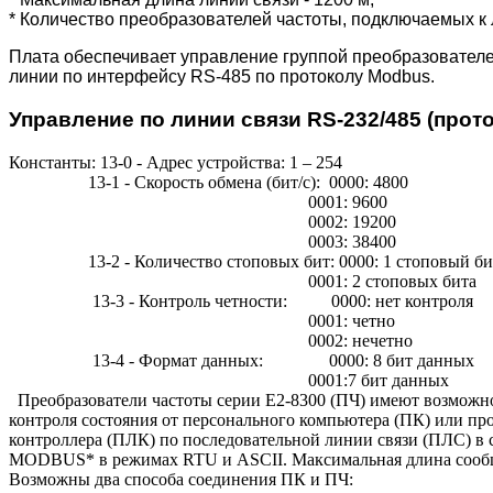
* Количество преобразователей частоты, подключаемых к 
Плата обеспечивает управление группой преобразователе
линии по интерфейсу RS-485 по протоколу Modbus.
Управление по линии связи RS-232/485 (про
Константы: 13-0 - Адрес устройства: 1 – 254
13-1 - Скорость обмена (бит/с): 0000: 4800
0001: 9600
0002: 19200
0003: 38400
13-2 - Количество стоповых бит: 0000: 1 стоповый би
0001: 2 стоповых бита
13-3 - Контроль четности: 0000: нет контроля
0001: четно
0002: нечетно
13-4 - Формат данных: 0000: 8 бит данных
0001:7 бит данных
Преобразователи частоты серии Е2-8300 (ПЧ) имеют возможн
контроля состояния от персонального компьютера (ПК) или пр
контроллера (ПЛК) по последовательной линии связи (ПЛС) в 
MODBUS* в режимах RTU и ASCII. Максимальная длина сообще
Возможны два способа соединения ПК и ПЧ: