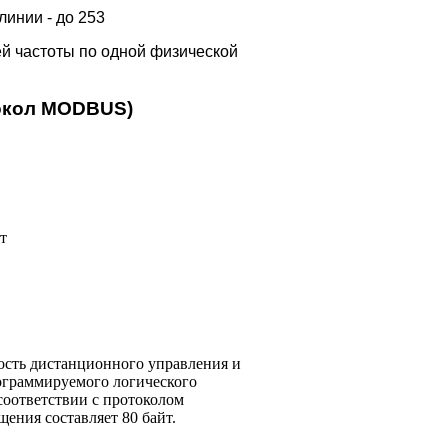
линии - до 253
й частоты по одной физической
токол MODBUS)
т
ость дистанционного управления и
ограммируемого логического
соответствии с протоколом
ния составляет 80 байт.