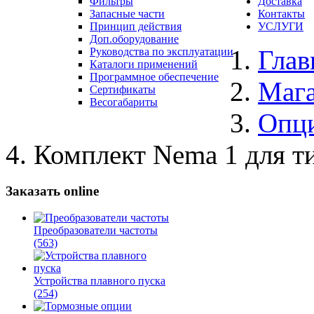
Фильтры
Доставка
Запасные части
Контакты
Принцип действия
УСЛУГИ
Доп.оборудование
Глав
Руководства по эксплуатации
Каталоги применений
Программное обеспечение
Маг
Сертификаты
Весогабариты
Опц
Комплект Nema 1 для т
Заказать online
Преобразователи частоты
(563)
Устройства плавного пуска
(254)