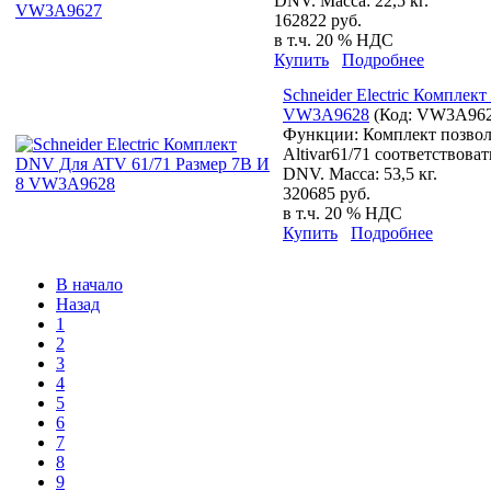
DNV. Масса: 22,5 кг.
162822 руб.
в т.ч. 20 % НДС
Купить
Подробнее
Schneider Electric Компле
VW3A9628
(Код:
VW3A96
Функции: Комплект позвол
Altivar61/71 соответствова
DNV. Масса: 53,5 кг.
320685 руб.
в т.ч. 20 % НДС
Купить
Подробнее
В начало
Назад
1
2
3
4
5
6
7
8
9